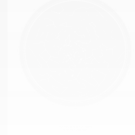
МОСКВА, 55°45′35″N 37°36′00″E
10 АВГУСТА 2026 ГОДА