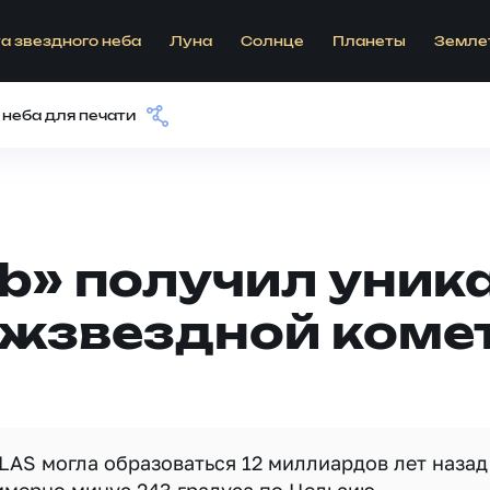
а звездного неба
Луна
Солнце
Планеты
Земле
 неба для печати
b» получил уник
жзвездной комет
TLAS могла образоваться 12 миллиардов лет назад