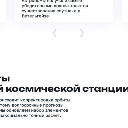
Астрономы получили самые
убедительные доказательства
существования спутника у
Бетельгейзе
‹
›
ты
 космической станци
роисходит корректировка орбиты
тому долгосрочные прогнозы
 Мы обновляем набор элементов
максимально точный расчет.