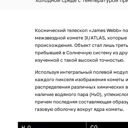
холодной среде с температурой пр
Космический телескоп «James Webb» по
межзвездной комете 3I/ATLAS, которые
происхождения. Объект стал лишь треть
прибывшей в Солнечную систему из друг
изученной с такой высокой точностью.
Используя интегральный полевой модуль
каждого пикселя изображения кометы и
распределения различных химических 
наличие водяного пара (H₂O), углекислого
причем последняя составляющая образ
газовую оболочку вокруг ядра кометы.