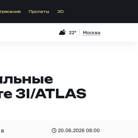
трясения
Пролеты
3D
22°
Москва
альные
е 3I/ATLAS
 в
20.06.2026 08:00