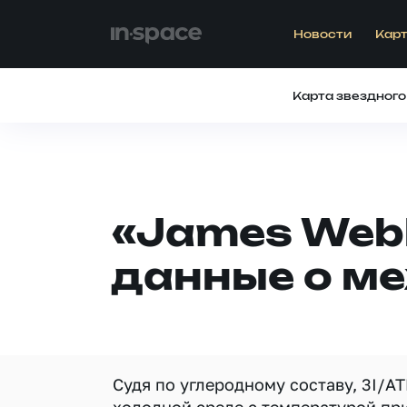
Новости
Карт
Карта звездного
«James Web
данные о ме
Судя по углеродному составу, 3I/A