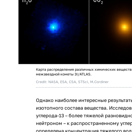
Карта распределения различных химических веществ 
межзвездной кометы 3I/ATLAS.
Credit: NASA, ESA, CSA, STScI, M.Cordiner
Однако наиболее интересные результат
изотопного состава вещества. Исследо
углерода-13 – более тяжелой разновидн
нейтроном – к распространенному углер
определена концентрация тяжелого вод