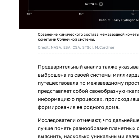
Сравнение химического состава межзвездной кометы
кометами Солнечной системы.
Credit: NASA, ESA, CSA, STScI, M.Cordiner
Предварительный анализ также указывае
выброшена из своей системы миллиарды 
путешествовала по межзвездному прост
представляет собой своеобразную «кап
информацию о процессах, происходивши
формирования ее родного дома.
Исследователи отмечают, что дальнейш
лучше понять разнообразие планетных с
выяснить, насколько уникальными являю