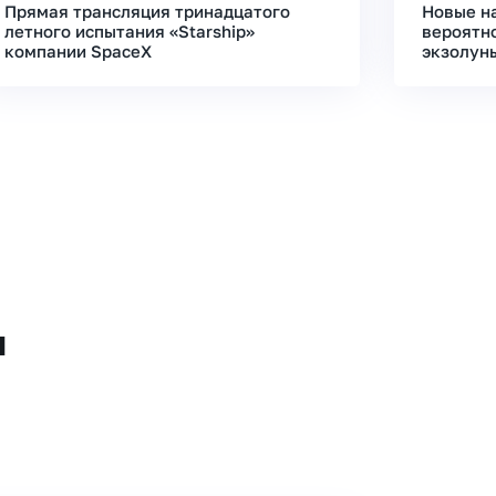
Прямая трансляция тринадцатого
Новые н
летного испытания «Starship»
вероятн
компании SpaceX
экзолун
и