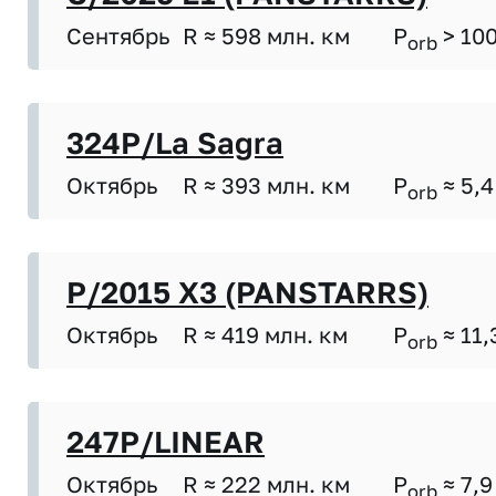
Сентябрь
R ≈ 598 млн. км
P
> 10
orb
324P/La Sagra
Октябрь
R ≈ 393 млн. км
P
≈ 5,4
orb
P/2015 X3 (PANSTARRS)
Октябрь
R ≈ 419 млн. км
P
≈ 11,
orb
247P/LINEAR
Октябрь
R ≈ 222 млн. км
P
≈ 7,9
orb