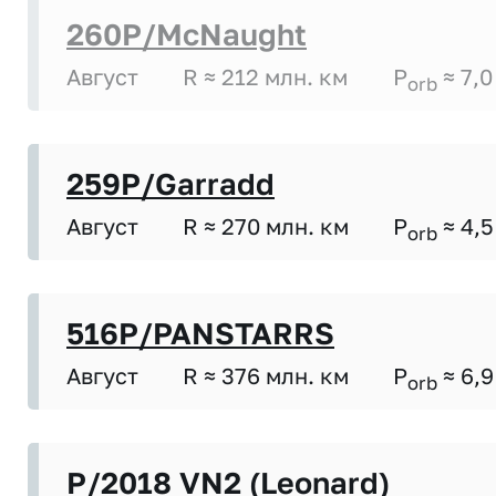
260P/McNaught
Август
R ≈ 212 млн. км
P
≈ 7,0
orb
259P/Garradd
Август
R ≈ 270 млн. км
P
≈ 4,5
orb
516P/PANSTARRS
Август
R ≈ 376 млн. км
P
≈ 6,9
orb
P/2018 VN2 (Leonard)