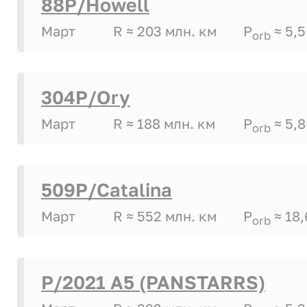
88P/Howell
Март
R ≈ 203 млн. км
P
≈ 5,5
orb
304P/Ory
Март
R ≈ 188 млн. км
P
≈ 5,8
orb
509P/Catalina
Март
R ≈ 552 млн. км
P
≈ 18,
orb
P/2021 A5 (PANSTARRS)