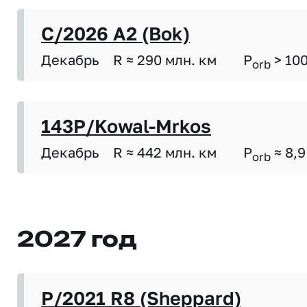
C/2026 A2 (Bok)
Декабрь
R ≈ 290 млн. км
P
> 10
orb
143P/Kowal-Mrkos
Декабрь
R ≈ 442 млн. км
P
≈ 8,9
orb
2027 год
P/2021 R8 (Sheppard)