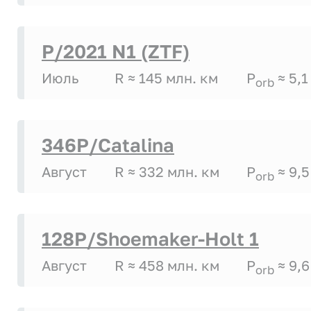
P/2021 N1 (ZTF)
Июль
R ≈ 145 млн. км
P
≈ 5,1
orb
346P/Catalina
Август
R ≈ 332 млн. км
P
≈ 9,5
orb
128P/Shoemaker-Holt 1
Август
R ≈ 458 млн. км
P
≈ 9,6
orb