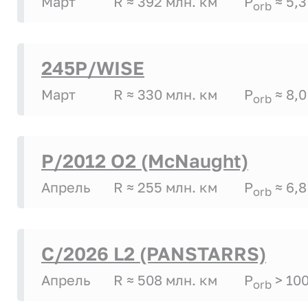
Март
R ≈ 392 млн. км
P
≈ 5,3
orb
245P/WISE
Март
R ≈ 330 млн. км
P
≈ 8,0
orb
P/2012 O2 (McNaught)
Апрель
R ≈ 255 млн. км
P
≈ 6,8
orb
C/2026 L2 (PANSTARRS)
Апрель
R ≈ 508 млн. км
P
> 10
orb