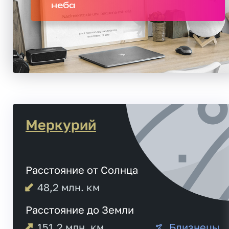
неба
Меркурий
Расстояние от Солнца
48,2
млн. км
Расстояние до Земли
151,2
млн. км
Близнецы