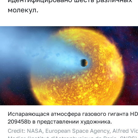
молекул.
Испараяющася атмосфера газового гиганта H
209458b в представлении художника.
Credit: NASA, European Space Agency, Alfred Vid