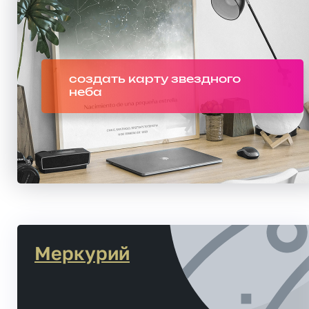
создать карту звездного
неба
Меркурий