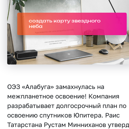
создать карту звездного
неба
ОЭЗ «Алабуга» замахнулась на
межпланетное освоение! Компания
разрабатывает долгосрочный план по
освоению спутников Юпитера. Раис
Татарстана Рустам Минниханов утвер