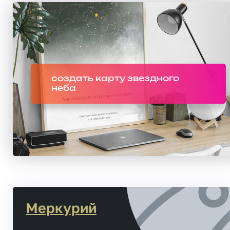
создать карту звездного
неба
Меркурий