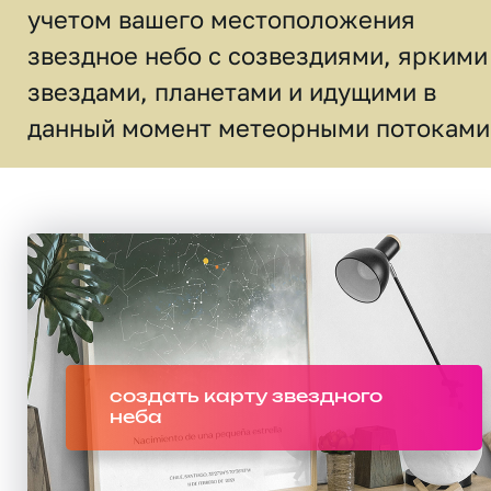
учетом вашего местоположения
звездное небо c созвездиями, яркими
звездами, планетами и идущими в
данный момент метеорными потоками
создать карту звездного
неба