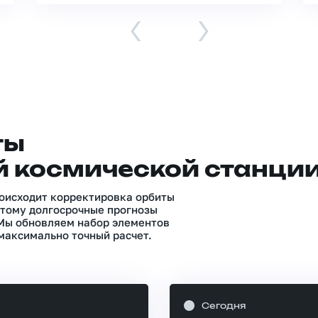
‹
›
ты
 космической станци
роисходит корректировка орбиты
тому долгосрочные прогнозы
 Мы обновляем набор элементов
максимально точный расчет.
Сегодня