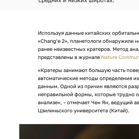
средних и низких широтах.
Используя данные китайских орбитальны
«Chang’e 2», планетологи обнаружили н
ранее неизвестных кратеров. Метод ана
представлены в журнале
Nature Commun
«Кратеры занимают большую часть пове
автоматические методы определения их
данным. Одной из причин являются раз
неправильной формы, которые трудно 
анализе», – отмечает Чен Ян, ведущий а
Цзилиньского университета (Китай).