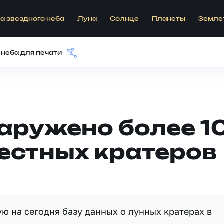
а звездного неба
Луна
Солнце
Планеты
Земле
 неба для печати
аружено более 1
естных кратеров
ю на сегодня базу данных о лунных кратерах в