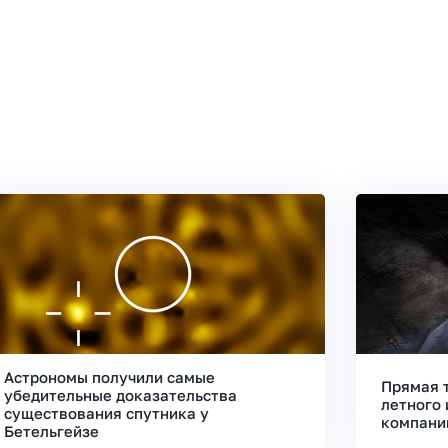
Астрономы получили самые
Прямая 
убедительные доказательства
летного 
существования спутника у
компани
Бетельгейзе