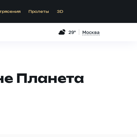
трясения
Пролеты
3D
29°
Москва
не Планета