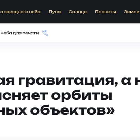
а звездного неба
Луна
Солнце
Планеты
Земле
 неба для печати
я гравитация, а 
ясняет орбиты
ных объектов»