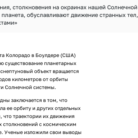
ния, столкновения на окраинах нашей Солнечной
я планета, обуславливают движение странных тел,
ктами»
та Колорадо в Боулдере (США)
ю существование планетарных
анснептуновый объект вращается
ардов километров от орбиты
ти Солнечной системы.
ны заключается в том, что
ла ее орбиту и других отдельных
, что траектории их движения
х столкновений с космическим
е. Ученые изложили свои выводы