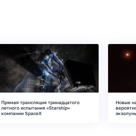
Прямая трансляция тринадцатого
Новые н
летного испытания «Starship»
вероятн
компании SpaceX
экзолун