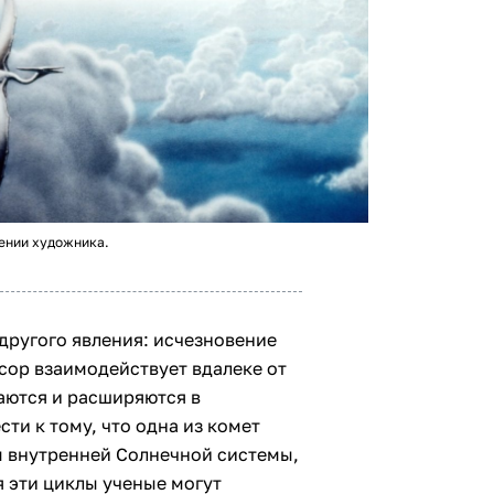
ении художника.
 другого явления: исчезновение
сор взаимодействует вдалеке от
аются и расширяются в
ти к тому, что одна из комет
м внутренней Солнечной системы,
я эти циклы ученые могут