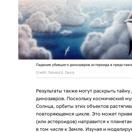
Падение убившего динозавров астероида в представл
Credit: Donald E. Davis
Результаты также могут раскрыть тайну
динозавров. Поскольку космический му
Солнца, орбиты этих объектов растягив
повторяющемся цикле. Это может привес
(или астероидов) направится к планета
в том числе к Земле. Изучая и моделиру