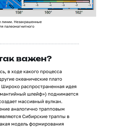
е линии. Незакрашенные
для палеомагнитного
так важен?
сь, в ходе какого процесса
другие океанические плато
). Широко распространенная идея
(«мантийный шлейф») поднимается
 создает массивный вулкан.
жение аналогично трапповым
являются Сибирские траппы в
 Такая модель формирования