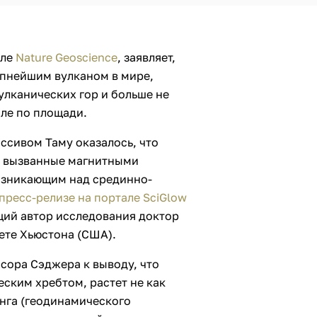
але
Nature Geoscience
, заявляет,
упнейшим вулканом в мире,
улканических гор и больше не
ле по площади.
ассивом Таму оказалось, что
, вызванные магнитными
озникающим над срединно-
пресс-релизе на портале SciGlow
щий автор исследования доктор
ете Хьюстона (США).
сора Сэджера к выводу, что
ским хребтом, растет не как
нга (геодинамического