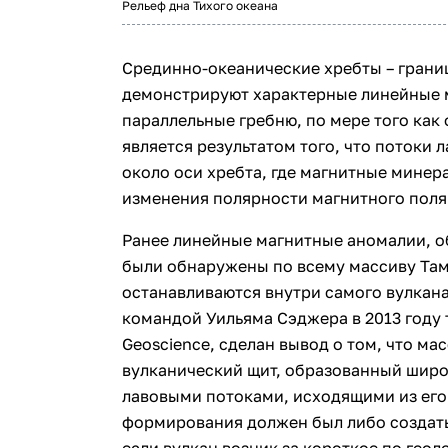
Рельеф дна Тихого океана
Срединно-океанические хребты – грани
демонстрируют характерные линейные 
параллельные гребню, по мере того как 
является результатом того, что потоки
около оси хребта, где магнитные минер
изменения полярности магнитного поля
Ранее линейные магнитные аномалии, о
были обнаружены по всему массиву Таму
останавливаются внутри самого вулкана
командой Уильяма Сэджера в 2013 году 
Geoscience, сделан вывод о том, что ма
вулканический щит, образованный шир
лавовыми потоками, исходящими из его
формирования должен был либо создат
если вулкан возник за короткое по гео