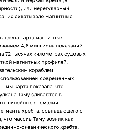
ярности), или нерегулярный
вание охватывало магнитные
авлена ​​карта магнитных
ованием 4,6 миллиона показаний
на 72 тысячах километрах судовых
еткой магнитных профилей,
овательским кораблем
 использованием современных
нным карта показала, что
улкана Таму сливаются в
отя линейные аномалии
егмента хребта, совпадающего с
 что массив Таму возник как
рединно-океанического хребта.