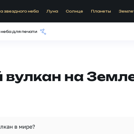
а звездного неба
Луна
Солнце
Планеты
Земле
 неба для печати
вулкан на Земле
лкан в мире?