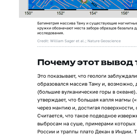
Батиметрия массива Таму и существующие магнитны
кружки обозначают места забора образцов базальта 
исследования.
Credit: William Sager et al.; Nature Geoscience
Почему этот вывод 
Это показывает, что геологи заблуждали
образовался массив Таму и, возможно, 
(большие вулканические горы в океане
утверждает, что большая капля магмы 
через мантию и, достигая поверхности,
Считается, что такое подводное извер
выбросам на суше, примерами которых 
России и траппы плато Декан в Индии.