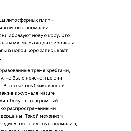
цы литосферных плит –
магнитные аномалии,
они образуют новую кору. Это
 лавы и магма сконцентрированы
алы в новой коре записывают
.
бразованные тремя хребтами,
, но было неясно, где они
. В статье, опубликованной
также в журнале Nature
ссив Таму – это огромный
око распространенными
 вершины. Такой механизм
ь единую когерентную аномалию,
логическим меркам время (в