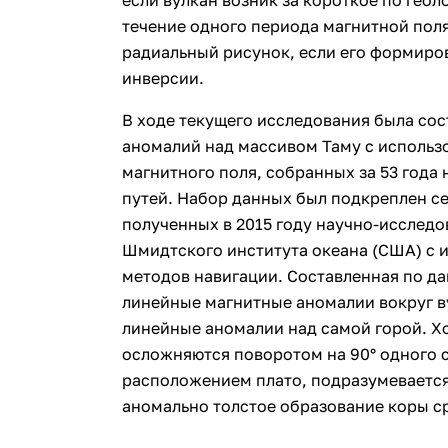
течение одного периода магнитной пол
радиальный рисунок, если его формиро
инверсии.
В ходе текущего исследования была сост
аномалий над массивом Таму с использ
магнитного поля, собранных за 53 года 
путей. Набор данных был подкреплен с
полученных в 2015 году научно-исслед
Шмидтского института океана (США) с
методов навигации. Составленная по да
линейные магнитные аномалии вокруг в
линейные аномалии над самой горой. Х
осложняются поворотом на 90° одного с
расположением плато, подразумевается,
аномально толстое образование коры с