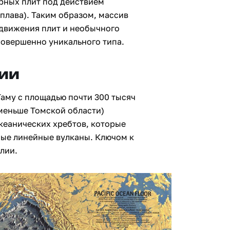
рных плит под действием
плава). Таким образом, массив
движения плит и необычного
совершенно уникального типа.
ии
Таму с площадью почти 300 тысяч
меньше Томской области)
кеанических хребтов, которые
ные линейные вулканы. Ключом к
лии.