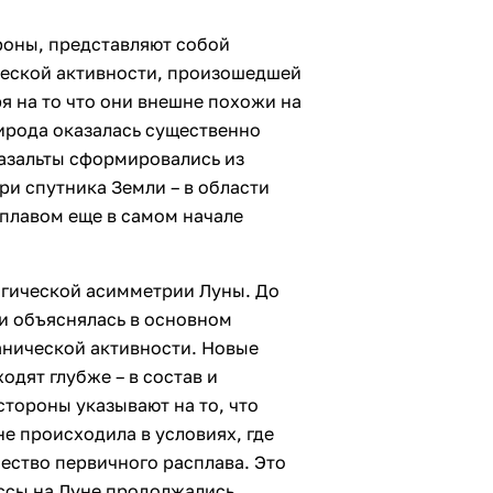
роны, представляют собой
ческой активности, произошедшей
я на то что они внешне похожи на
ирода оказалась существенно
базальты сформировались из
ри спутника Земли – в области
сплавом еще в самом начале
огической асимметрии Луны. До
и объяснялась в основном
анической активности. Новые
одят глубже – в состав и
тороны указывают на то, что
не происходила в условиях, где
ество первичного расплава. Это
ессы на Луне продолжались