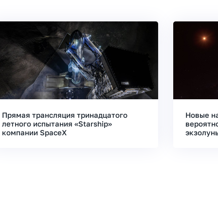
Прямая трансляция тринадцатого
Новые н
летного испытания «Starship»
вероятн
компании SpaceX
экзолун