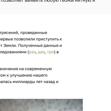
 позволяет выявить любую геомагнитную и
трясений, проведенные
первые позволили приступить к
от Земли. Полученные данные и
ледованиями (
раз
,
два
,
три
) в
аничения на современную
чом к улучшению нашего
алась миллиарды лет назад и