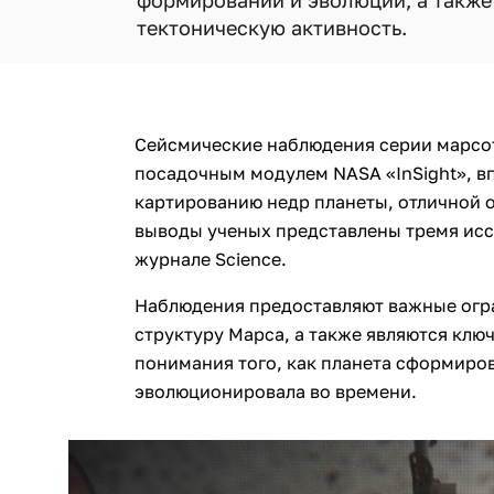
формировании и эволюции, а также
тектоническую активность.
Сейсмические наблюдения серии марсо
посадочным модулем NASA «InSight», в
картированию недр планеты, отличной 
выводы ученых представлены тремя исс
журнале Science.
Наблюдения предоставляют важные огр
структуру Марса, а также являются клю
понимания того, как планета сформиров
эволюционировала во времени.