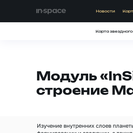
Новости
Карт
Карта звездного
Модуль «InS
строение М
Изучение внутренних слоев планеты