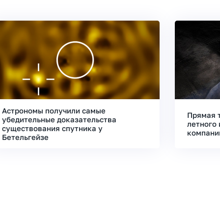
Астрономы получили самые
Прямая 
убедительные доказательства
летного 
существования спутника у
компани
Бетельгейзе