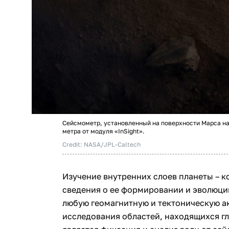
Сейсмометр, установленный на поверхности Марса на
метра от модуля «InSight».
Credit: NASA/JPL-Caltech
Изучение внутренних слоев планеты – к
сведения о ее формировании и эволюции
любую геомагнитную и тектоническую а
исследования областей, находящихся г