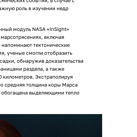
смических событий, в случае с
ажную роль в изучении недр
чный модуль NASA «InSight»
 марсотрясениях, включая
е напоминают тектонические
ия, ученые смогли отобразить
садки, обнаружив доказательства
раницами раздела, а также
0 километров. Экстраполируя
что средняя толщина коры Марса
на обогащена выделяющими тепло