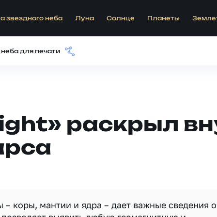
а звездного неба
Луна
Солнце
Планеты
Земле
 неба для печати
ight» раскрыл в
арса
 – коры, мантии и ядра – дает важные сведения о