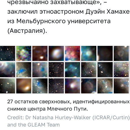
чрезвычайно захватывающе», –
заключил этноастроном Дуэйн Хамах
из Мельбурнского университета
(Австралия).
27 остатков сверхновых, идентифицированных
снимке центра Млечного Пути.
Credit: Dr Natasha Hurley-Walker (ICRAR/Curtin)
and the GLEAM Team