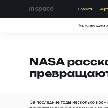
Новости
Карт
Карта звездного
NASA расска
превращают
За последние годы несколько косм