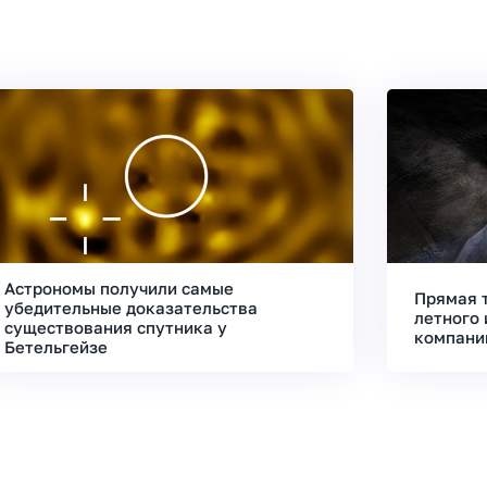
Астрономы получили самые
Прямая 
убедительные доказательства
летного 
существования спутника у
компани
Бетельгейзе