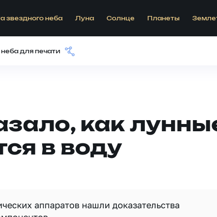
а звездного неба
Луна
Солнце
Планеты
Земле
 неба для печати
зало, как лунны
ся в воду
ических аппаратов нашли доказательства