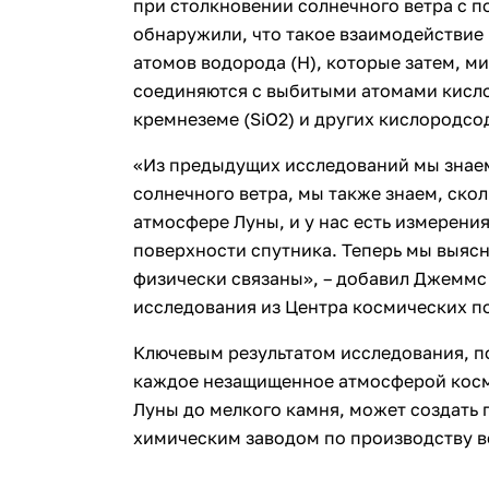
при столкновении солнечного ветра с п
обнаружили, что такое взаимодействие
атомов водорода (H), которые затем, ми
соединяются с выбитыми атомами кисло
кремнеземе (SiO2) и других кислородс
«Из предыдущих исследований мы знаем
солнечного ветра, мы также знаем, ско
атмосфере Луны, и у нас есть измерени
поверхности спутника. Теперь мы выясни
физически связаны», – добавил Джеммс
исследования из Центра космических п
Ключевым результатом исследования, по
каждое незащищенное атмосферой косм
Луны до мелкого камня, может создать г
химическим заводом по производству в