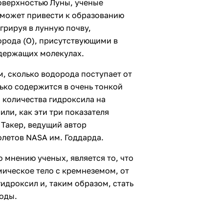
оверхностью Луны, ученые
 может привести к образованию
грируя в лунную почву,
рода (О), присутствующими в
одержащих молекулах.
, сколько водорода поступает от
лько содержится в очень тонкой
я количества гидроксила на
ли, как эти три показателя
 Такер, ведущий автор
олетов NASA им. Годдарда.
 мнению ученых, является то, что
ическое тело с кремнеземом, от
идроксил и, таким образом, стать
оды.