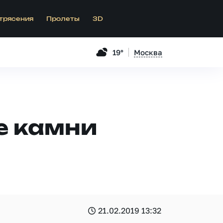
трясения
Пролеты
3D
19°
Москва
е камни
21.02.2019 13:32