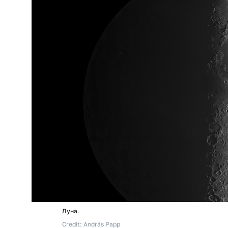
Луна.
Credit: András Papp