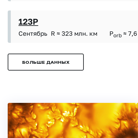
123P
Сентябрь
R ≈ 323 млн. км
P
≈ 7,6
orb
БОЛЬШЕ ДАННЫХ