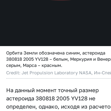
Орбита Земли обозначена синим, астероида
380818 2005 YV128 – белым, Меркурия и Венер
серым, Марса – красным.
Credit: Jet Propulsion Laboratory NASA, Ин-Спе
На данный момент точный размер
астероида 380818 2005 YV128 не
определен, однако, исходя из расчето