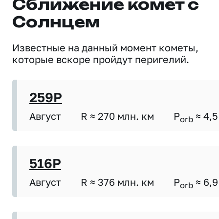
Сближение комет с
Солнцем
Известные на данный момент кометы,
которые вскоре пройдут перигелий.
259P
Август
R ≈ 270 млн. км
P
≈ 4,5
orb
516P
Август
R ≈ 376 млн. км
P
≈ 6,9
orb