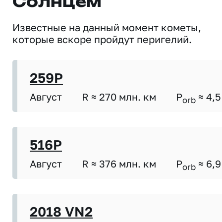
Солнцем
Известные на данный момент кометы,
которые вскоре пройдут перигелий.
259P
Август
R ≈ 270 млн. км
P
≈ 4,5
orb
516P
Август
R ≈ 376 млн. км
P
≈ 6,9
orb
2018 VN2