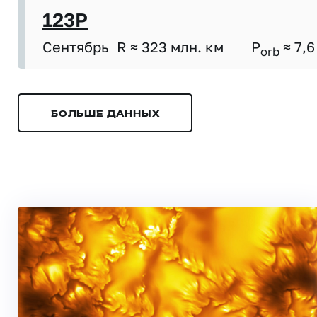
123P
Сентябрь
R ≈ 323 млн. км
P
≈ 7,6
orb
БОЛЬШЕ ДАННЫХ