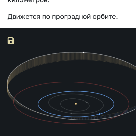
Движется по проградной орбите.