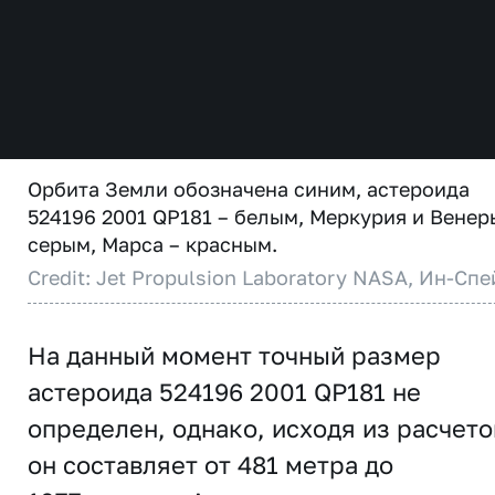
Орбита Земли обозначена синим, астероида
524196 2001 QP181 – белым, Меркурия и Венер
серым, Марса – красным.
Credit: Jet Propulsion Laboratory NASA, Ин-Спе
На данный момент точный размер
астероида 524196 2001 QP181 не
определен, однако, исходя из расчето
он составляет от 481 метра до