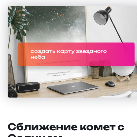
создать карту звездного
неба
Сближение комет с