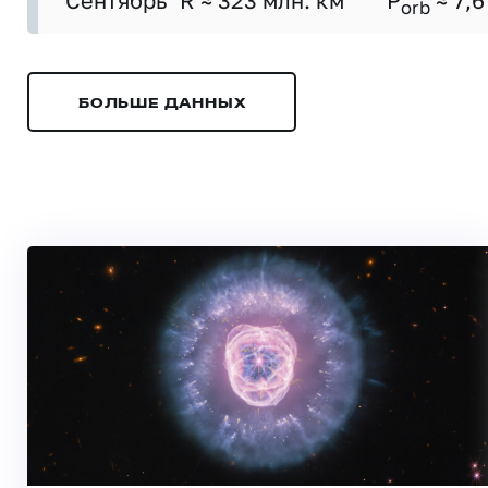
Сентябрь
R ≈ 323 млн. км
P
≈ 7,6
orb
БОЛЬШЕ ДАННЫХ