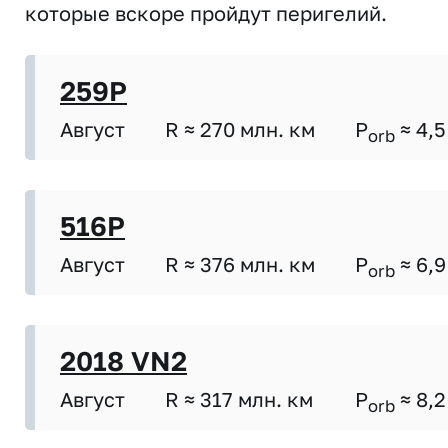
которые вскоре пройдут перигелий.
259P
Август
R ≈ 270 млн. км
P
≈ 4,5
orb
516P
Август
R ≈ 376 млн. км
P
≈ 6,9
orb
2018 VN2
Август
R ≈ 317 млн. км
P
≈ 8,2
orb