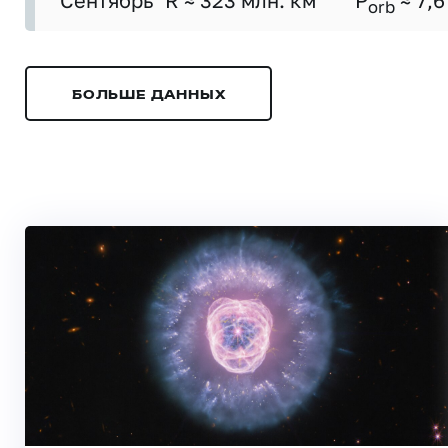
Сентябрь
R ≈ 323 млн. км
P
≈ 7,6
orb
БОЛЬШЕ ДАННЫХ