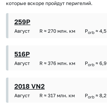
которые вскоре пройдут перигелий.
259P
Август
R ≈ 270 млн. км
P
≈ 4,5
orb
516P
Август
R ≈ 376 млн. км
P
≈ 6,9
orb
2018 VN2
Август
R ≈ 317 млн. км
P
≈ 8,2
orb