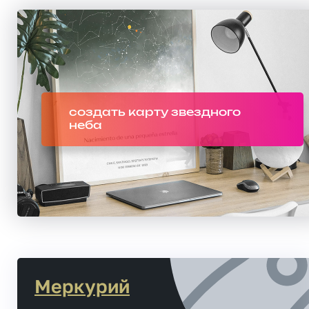
создать карту звездного
неба
Меркурий