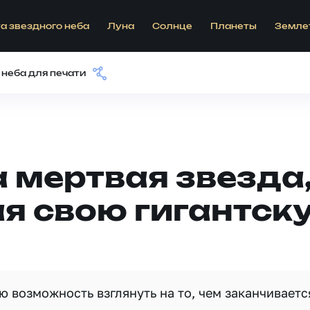
а звездного неба
Луна
Солнце
Планеты
Земле
 неба для печати
 мертвая звезда
 свою гигантску
 возможность взглянуть на то, чем заканчиваетс