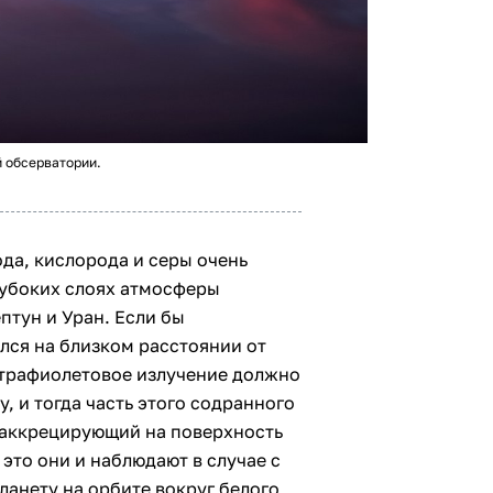
 обсерватории.
да, кислорода и серы очень
лубоких слоях атмосферы
ептун и Уран. Если бы
ся на близком расстоянии от
ьтрафиолетовое излучение должно
, и тогда часть этого содранного
 аккрецирующий на поверхность
это они и наблюдают в случае с
анету на орбите вокруг белого