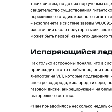
таких систем, но до сих пор ученым еще
свидетельство существования гигантско
пережившего стадию красного гиганта е
– экзопланета в системе звезды WDJ09
расстоянии около полутора тысяч светов
может быть первой из многих данного т
Испаряющийся лед
Как только астрономы поняли, что в си
происходит что-то необычное, они про
X-shooter на VLT, которые подтвердили 
спектре водорода, кислорода и серы, но
газовом диске, аккрецирующем на белый
выгоревшего остатка.
«Нам понадобилось несколько недель о