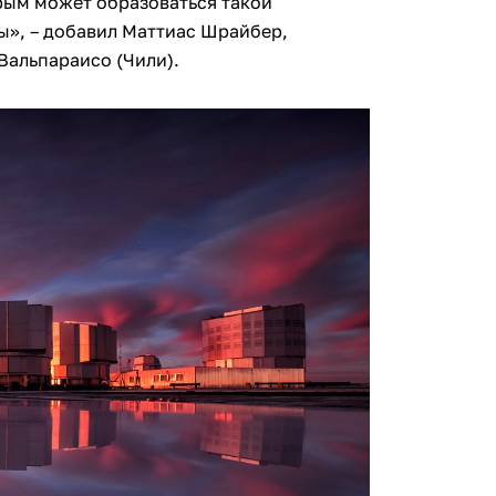
рым может образоваться такой
ты», – добавил Маттиас Шрайбер,
Вальпараисо (Чили).