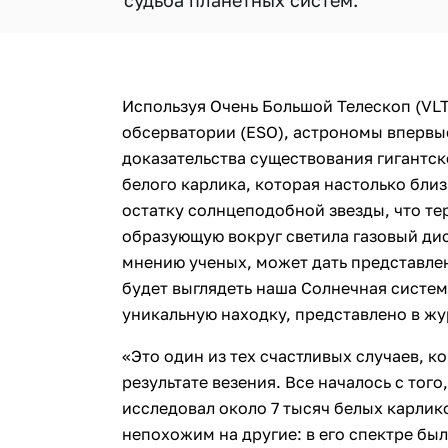
судьба планетных систем.
Используя Очень Большой Телескоп (VL
обсерватории (ESO), астрономы впервы
доказательства существования гигантск
белого карлика, которая настолько бл
остатку солнцеподобной звезды, что те
образующую вокруг светила газовый дис
мнению ученых, может дать представлен
будет выглядеть наша Солнечная систе
уникальную находку, представлено в ж
«Это один из тех счастливых случаев, к
результате везения. Все началось с того
исследовал около 7 тысяч белых карлико
непохожим на другие: в его спектре бы