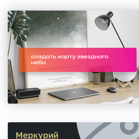
создать карту звездного
неба
Меркурий