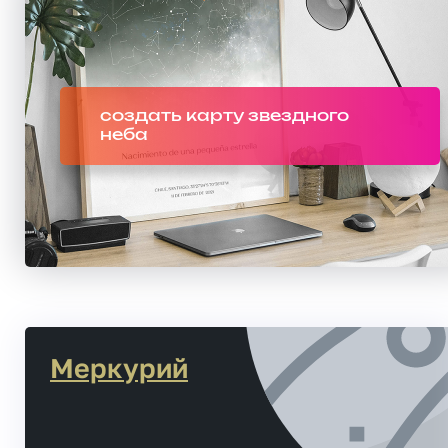
создать карту звездного
неба
Меркурий