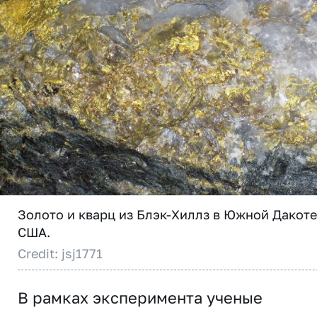
Золото и кварц из Блэк-Хиллз в Южной Дакоте
США.
Credit: jsj1771
В рамках эксперимента ученые