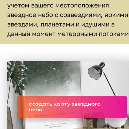
учетом вашего местоположения
звездное небо c созвездиями, яркими
звездами, планетами и идущими в
данный момент метеорными потоками
создать карту звездного
неба