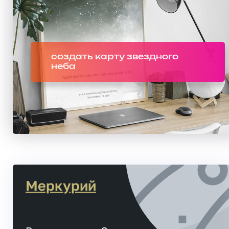
создать карту звездного
неба
Меркурий