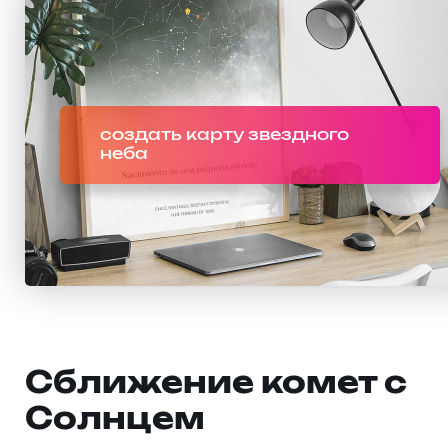
создать карту звездного
неба
Сближение комет с
Солнцем