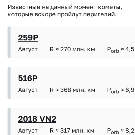
Известные на данный момент кометы,
которые вскоре пройдут перигелий.
259P
Август
R ≈ 270 млн. км
P
≈ 4,5
orb
516P
Август
R ≈ 368 млн. км
P
≈ 6,9
orb
2018 VN2
Август
R ≈ 317 млн. км
P
≈ 8,2
orb