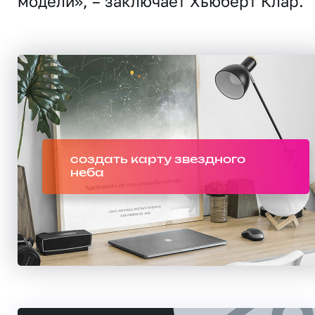
модели», – заключает Хьюберт Клар.
создать карту звездного
неба