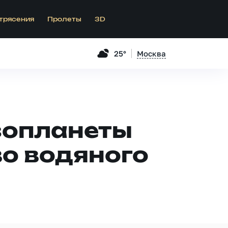
трясения
Пролеты
3D
25°
Москва
зопланеты
о водяного