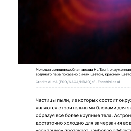
Молодая солнцеподобная звезда HL Tauri, окруженна
водяного пара показано синим цветом, красным цвет
Credit: ALMA (ESO/NAOJ/NRAO)/S. Facchini et al.
Частицы пыли, из которых состоит окру
являются строительными блоками для эк
образуя все более крупные тела. Астрон
достаточно холодно для замерзания вод
«слипание» протекает наиболее эффекти