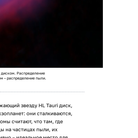
я диском. Распределение
ом – распределение пыли.
жающий звезду HL Tauri диск,
зопланет: они сталкиваются,
омы считают, что там, где
ы на частицах пыли, их
вно – идеальное место для