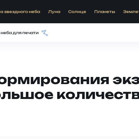
а звездного неба
Луна
Солнце
Планеты
Земле
 неба для печати
формирования эк
льшое количеств