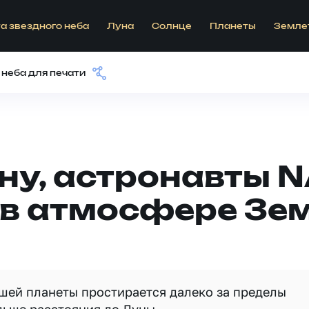
а звездного неба
Луна
Солнце
Планеты
Земле
 неба для печати
ну, астронавты 
 в атмосфере Зе
шей планеты простирается далеко за пределы