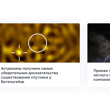
Астрономы получили самые
Прямая 
убедительные доказательства
летного 
существования спутника у
компани
Бетельгейзе