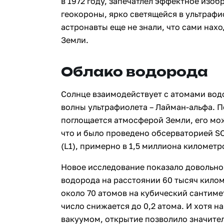
в 1972 году, запечатлел эффектное из
геокороны, ярко светящейся в ультрафи
астронавты еще не знали, что сами нах
Земли.
Облако водорода
Солнце взаимодействует с атомами вод
волны ультрафиолета – Лайман-альфа. П
поглощается атмосферой Земли, его мож
что и было проведено обсерваторией S
(L1), примерно в 1,5 миллиона километр
Новое исследование показало довольно
водорода на расстоянии 60 тысяч кило
около 70 атомов на кубический сантиме
число снижается до 0,2 атома. И хотя н
вакуумом, открытие позволило значите