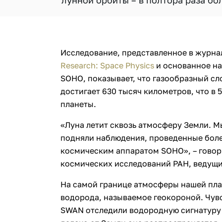
лунной орбиты – в полтора раза бо
Исследование, представленное в журн
Research: Space Physics
и основанное н
SOHO, показывает, что газообразный с
достигает 630 тысяч километров, что в 
планеты.
«Луна летит сквозь атмосферу Земли. Мы
подняли наблюдения, проведенные боле
космическим аппаратом SOHO», – говор
космических исследований РАН, ведущи
На самой границе атмосферы нашей пла
водорода, называемое геокороной. Чув
SWAN отследили водородную сигнатуру 