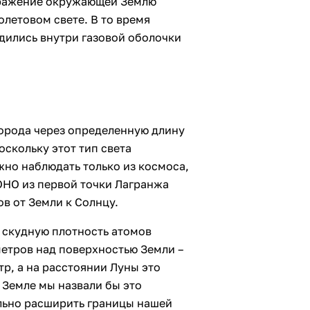
ображение окружающей Землю
олетовом свете. В то время
одились внутри газовой оболочки
орода через определенную длину
оскольку этот тип света
но наблюдать только из космоса,
OHO из первой точки Лагранжа
ов от Земли к Солнцу.
 скудную плотность атомов
метров над поверхностью Земли –
тр, а на расстоянии Луны это
а Земле мы назвали бы это
льно расширить границы нашей