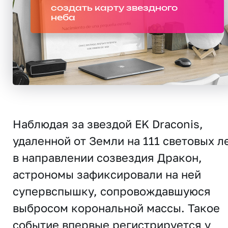
создать карту звездного
неба
Наблюдая за звездой EK Draconis,
удаленной от Земли на 111 световых л
в направлении созвездия Дракон,
астрономы зафиксировали на ней
супервспышку, сопровождавшуюся
выбросом корональной массы. Такое
событие впервые регистрируется у