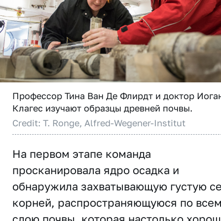
Профессор Тина Ван Де Флирдт и доктор Иога
Клагес изучают образцы древней почвы.
Credit: T. Ronge, Alfred-Wegener-Institut
На первом этапе команда
просканировала ядро ​​осадка и
обнаружила захватывающую густую с
корней, распространяющуюся по все
слою почвы, которая настолько хоро