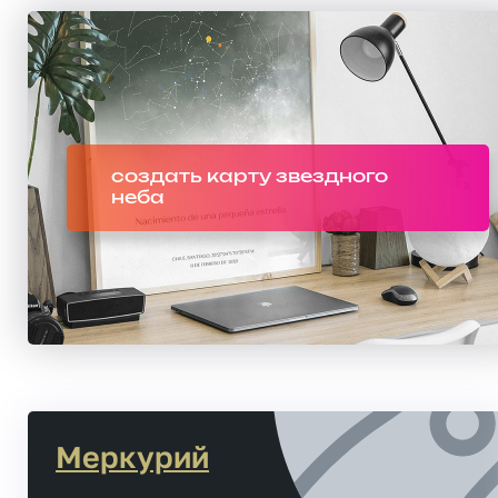
создать карту звездного
неба
Меркурий