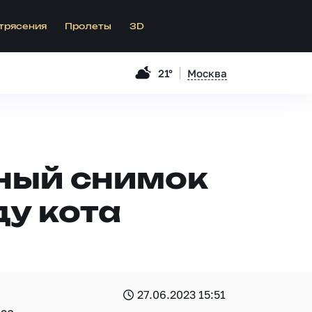
трясения
Пролеты
3D
21°
Москва
ный снимок
ду кота
27.06.2023 15:51