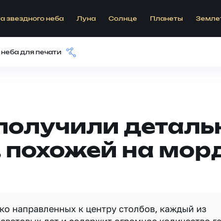
а звездного неба
Луна
Солнце
Планеты
Земле
 неба для печати
получили деталь
 похожей на мор
ко направленных к центру столбов, каждый из