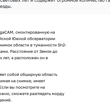
световых лет и содержит огромное количество г
езды.
egaCAM, смонтированную на
ейской Южной обсерватории
нимок области в туманности Sh2-
ами. Расстояние от Земли до
х лет, а расположен он в
яет собой обширную область
идимая на снимке, имеет
 Если вы посмотрите на
можно, сможете разглядеть морду
дений.