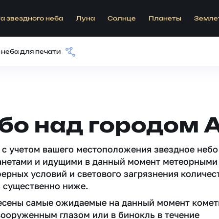
а звездного неба
Луна
Солнце
Планеты
Земле
 неба для печати
бо над городом 
 c учетом вашего местоположения звездное небо
анетами и идущими в данный момент метеорными
ферных условий и светового загрязнения количес
 существенно ниже.
несены самые ожидаемые на данный момент комет
вооруженным глазом или в бинокль в течение