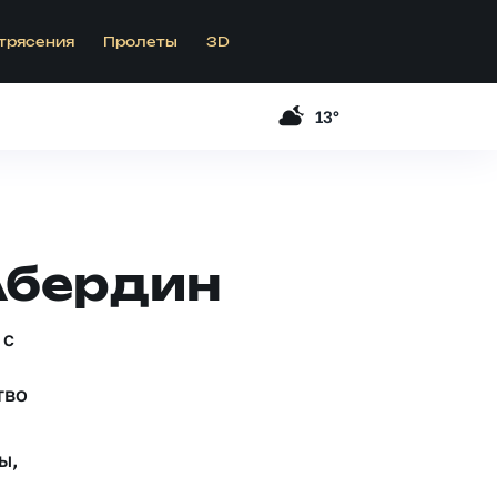
трясения
Пролеты
3D
13°
Абердин
 c
тво
ы,