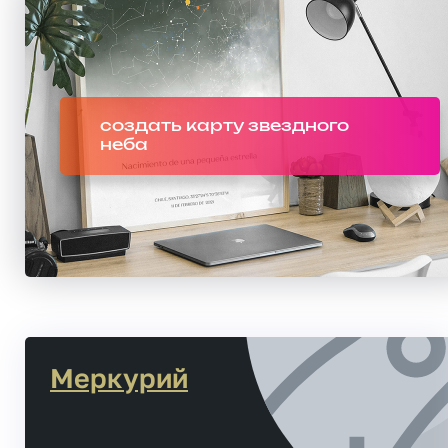
создать карту звездного
неба
Меркурий