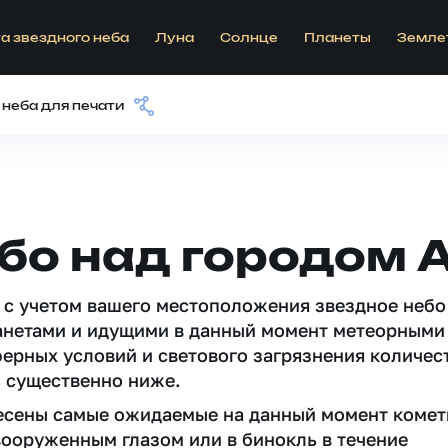
а звездного неба
Луна
Солнце
Планеты
Земле
 неба для печати
бо над городом 
 c учетом вашего местоположения звездное небо
анетами и идущими в данный момент метеорными
ферных условий и светового загрязнения количес
 существенно ниже.
несены самые ожидаемые на данный момент комет
вооруженным глазом или в бинокль в течение