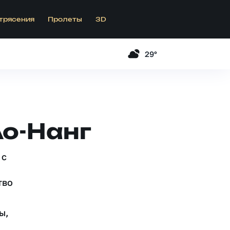
трясения
Пролеты
3D
29°
Ао-Нанг
 c
тво
ы,