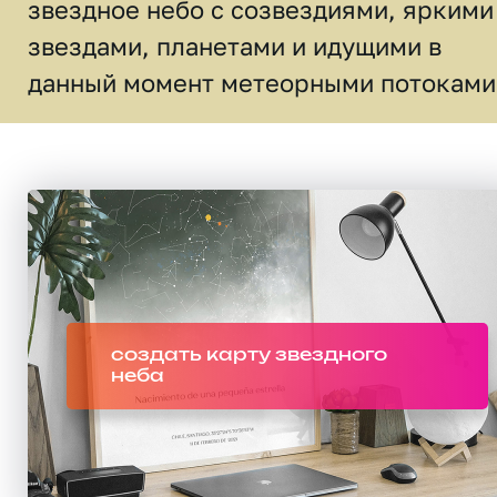
звездное небо c созвездиями, яркими
звездами, планетами и идущими в
данный момент метеорными потоками
создать карту звездного
неба