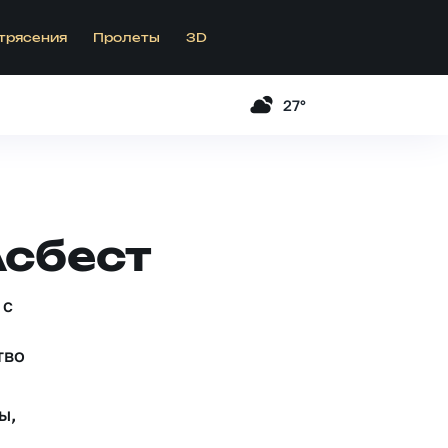
трясения
Пролеты
3D
27°
Асбест
 c
тво
ы,