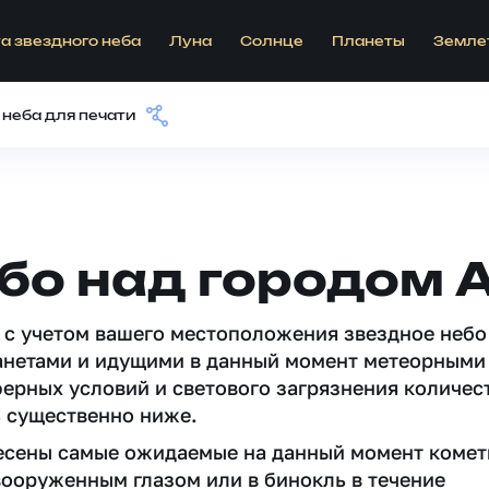
а звездного неба
Луна
Солнце
Планеты
Земле
 неба для печати
бо над городом 
 c учетом вашего местоположения звездное небо
анетами и идущими в данный момент метеорными
ферных условий и светового загрязнения количес
 существенно ниже.
несены самые ожидаемые на данный момент комет
вооруженным глазом или в бинокль в течение