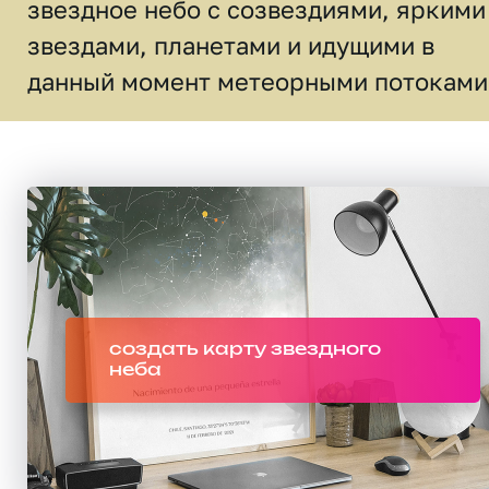
звездное небо c созвездиями, яркими
звездами, планетами и идущими в
данный момент метеорными потоками
создать карту звездного
неба