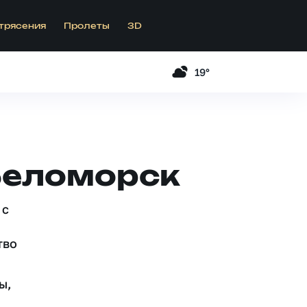
трясения
Пролеты
3D
19°
Беломорск
 c
тво
ы,