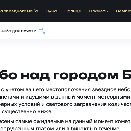
а звездного неба
Луна
Солнце
Планеты
Земле
 неба для печати
бо над городом 
 c учетом вашего местоположения звездное небо
анетами и идущими в данный момент метеорными
ферных условий и светового загрязнения количес
 существенно ниже.
несены самые ожидаемые на данный момент комет
вооруженным глазом или в бинокль в течение