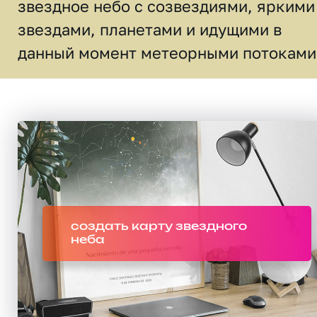
звездное небо c созвездиями, яркими
звездами, планетами и идущими в
данный момент метеорными потоками
создать карту звездного
неба