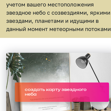
учетом вашего местоположения
звездное небо c созвездиями, яркими
звездами, планетами и идущими в
данный момент метеорными потоками
создать карту звездного
неба