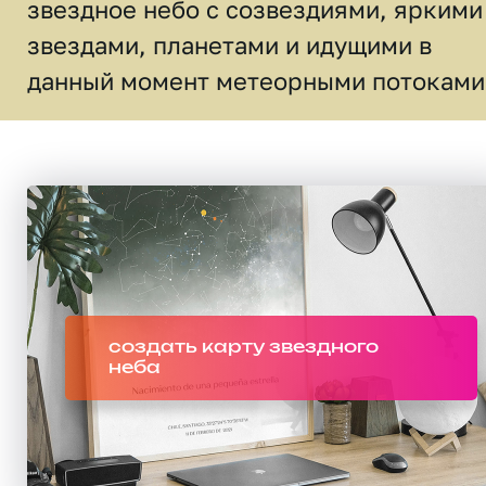
звездное небо c созвездиями, яркими
звездами, планетами и идущими в
данный момент метеорными потоками
создать карту звездного
неба