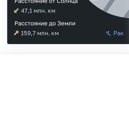
Расстояние от Солнца
47,1
млн. км
Расстояние до Земли
159,7
млн. км
Рак
04:56
Меркурий
04:58
20:3
Венера