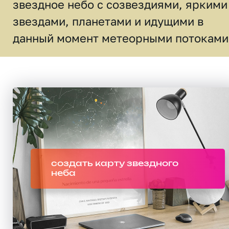
звездное небо c созвездиями, яркими
звездами, планетами и идущими в
данный момент метеорными потоками
создать карту звездного
неба