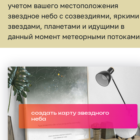
учетом вашего местоположения
звездное небо c созвездиями, яркими
звездами, планетами и идущими в
данный момент метеорными потоками
создать карту звездного
неба