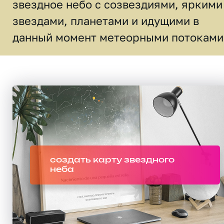
звездное небо c созвездиями, яркими
звездами, планетами и идущими в
данный момент метеорными потоками
создать карту звездного
неба