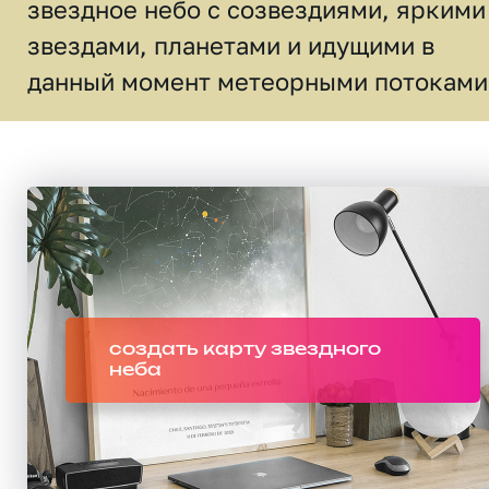
звездное небо c созвездиями, яркими
звездами, планетами и идущими в
данный момент метеорными потоками
создать карту звездного
неба