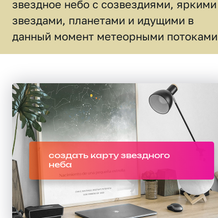
звездное небо c созвездиями, яркими
звездами, планетами и идущими в
данный момент метеорными потоками
создать карту звездного
неба